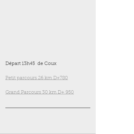
Départ 13h45  de Coux
Petit parcours 26 km D+780
Grand Parcours 30 km D+ 950