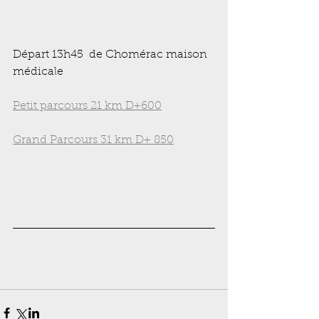
Départ 13h45  de Chomérac maison 
médicale
Petit parcours 21 km D+600
Grand Parcours 31 km D+ 850