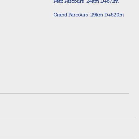
Petit Parcours  24km D+671m
Grand Parcours  29km D+820m