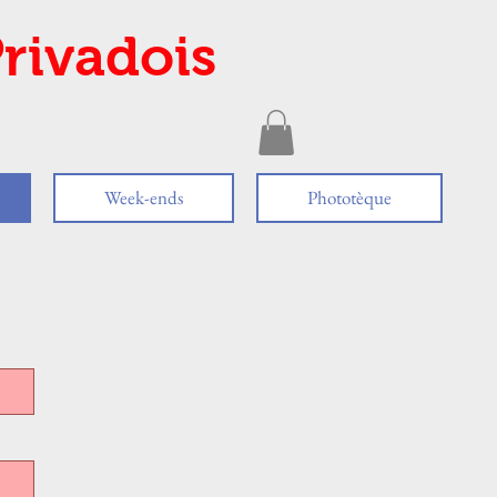
rivadois
Week-ends
Phototèque