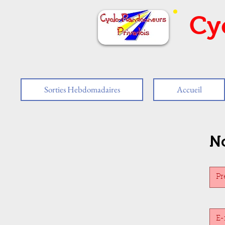
Cy
Sorties Hebdomadaires
Accueil
N