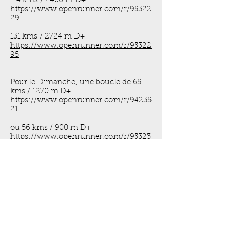
114 kms / 2400 m D+
https://www.openrunner.com/r/95322
29
131 kms / 2724 m D+
https://www.openrunner.com/r/95322
95
Pour le Dimanche, une boucle de 65
kms / 1270 m D+
https://www.openrunner.com/r/94235
21
ou 56 kms / 900 m D+
https://www.openrunner.com/r/95323
35
ou un autre parcours plus petit 46 kms
/ 700 m D+ :
https://www.openrunner.com/r/95323
12
A moins que nous nous
ne « plongions" dans le Cirque de