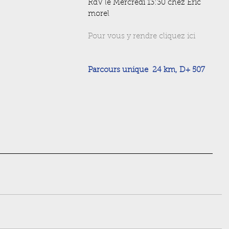
RdV le Mercredi 13:30 chez Eric 
morel
Pour vous y rendre cliquez ici
Parcours unique  24 km, D+ 507 