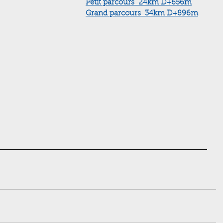
Petit parcours  24km D+
656m
Grand parcours  34km D+896m