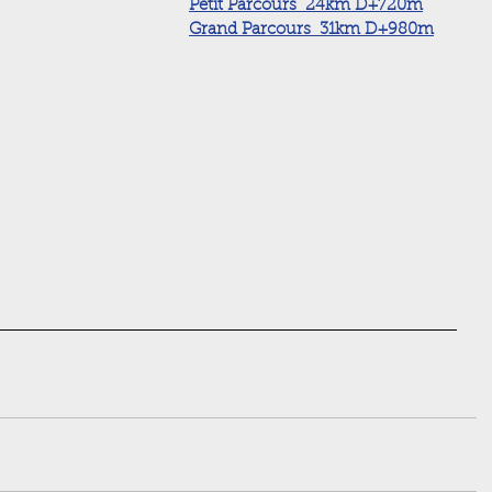
Petit Parcours  24km D+720m
Grand Parcours  31km D+980m