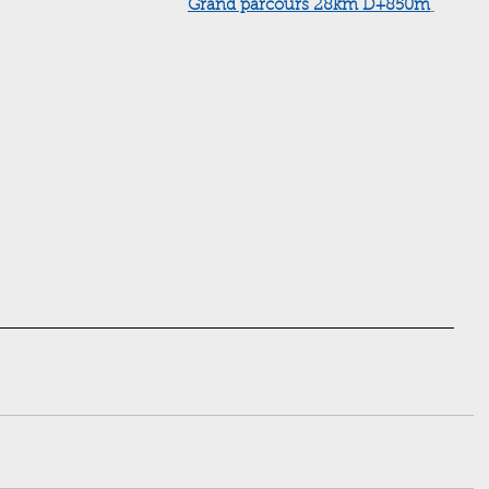
Grand parcours 28km D+850m