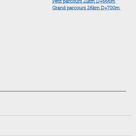
Petit parcours 21km D+666m
Grand parcours 26km D+700m