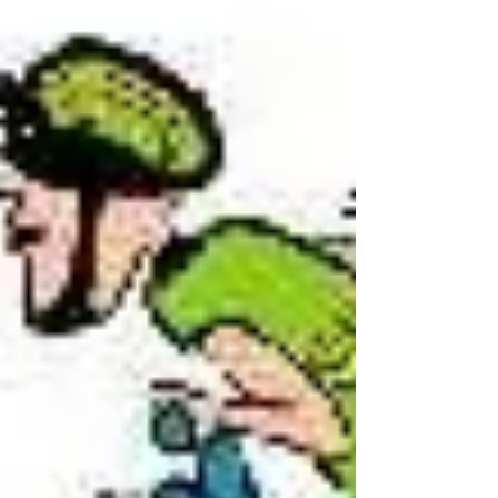
Départ 13h45 Gamm Vert Petit parcours 20
km D+530m Grand parcours 25 km D+740
m