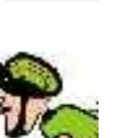
Cros du Roure ou Champ
de Mars
Départ 13h45 Champ de Mars ou 14h00
Cros du Roure 24 km au départ du Cros du
Roure Environ 10 km supplémantaires au
départ du Champ de...