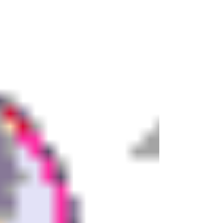
km D+780 Grand Parcours 30 km D+ 950