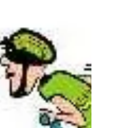
RdV 13:45 au champ de Mars Parcours
unique 35 km - D950m ( attention le
parcours openrunner part de Veyras, mais
on part bien du Champ de Mars)