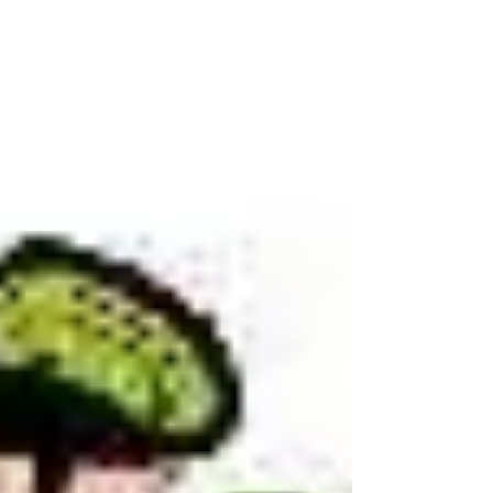
Départ Alissas 13h45 Petit parcours 20km
D+560m Grand parcours 28km D+850m